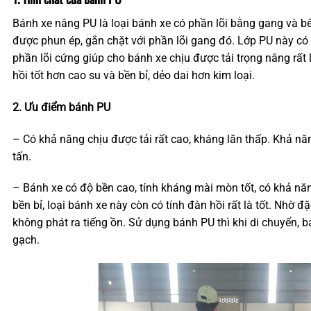
Bánh xe nâng PU là loại bánh xe có phần lõi bằng gang và bê
được phun ép, gắn chặt với phần lõi gang đó. Lớp PU này có đ
phần lõi cứng giúp cho bánh xe chịu được tải trọng nâng rất 
hồi tốt hơn cao su và bền bỉ, dẻo dai hơn kim loại.
2. Ưu điểm bánh PU
– Có khả năng chịu được tải rất cao, kháng lăn thấp. Khả năng
tấn.
– Bánh xe có độ bền cao, tính kháng mài mòn tốt, có khả nă
bền bỉ, loại bánh xe này còn có tính đàn hồi rất là tốt. Nhờ đ
không phát ra tiếng ồn. Sử dụng bánh PU thì khi di chuyển, b
gạch.