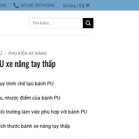
COM
HOTLINE: 0971443246
Giỏ hàng /
0
₫
Tìm
kiếm:
Ủ
/
PHỤ KIỆN XE NÂNG
U xe nâng tay thấp
y trình chế tạo bánh PU
u, nhược điểm của bánh PU
i trường làm việc phù hợp với bánh PU
ch thước bánh xe nâng tay thấp