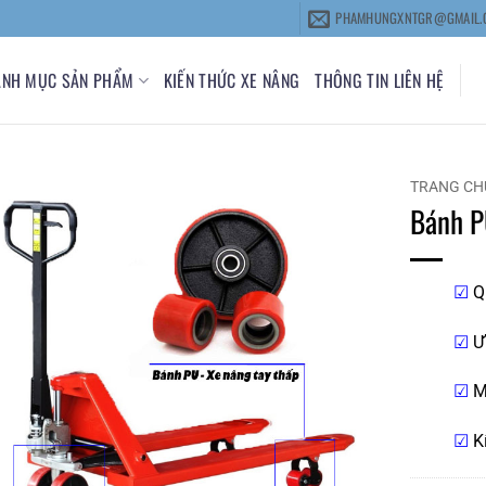
PHAMHUNGXNTGR@GMAIL.
ANH MỤC SẢN PHẨM
KIẾN THỨC XE NÂNG
THÔNG TIN LIÊN HỆ
TRANG CH
Bánh P
☑
Qu
☑
Ư
☑
Mô
☑
Kí