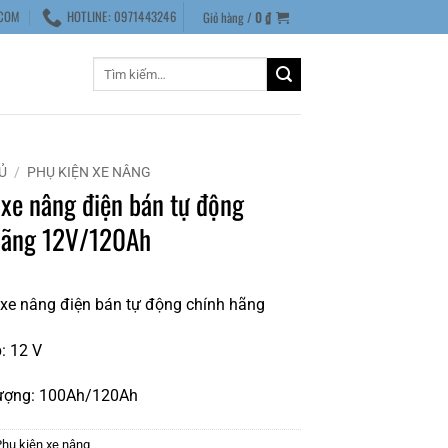
COM
HOTLINE: 0971443246
Giỏ hàng /
0
₫
Tìm
kiếm:
Ủ
/
PHỤ KIỆN XE NÂNG
 xe nâng điện bán tự động
hãng 12V/120Ah
xe nâng điện bán tự động chính hãng
: 12 V
ượng: 100Ah/120Ah
Phụ kiện xe nâng