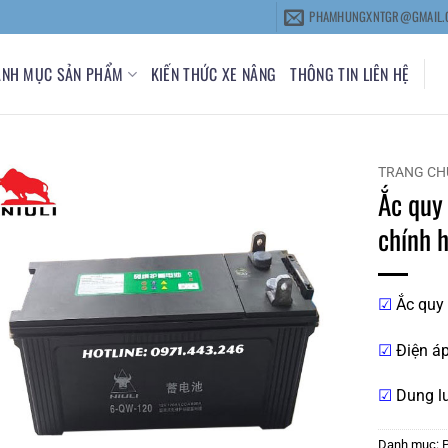
PHAMHUNGXNTGR@GMAIL.
ANH MỤC SẢN PHẨM
KIẾN THỨC XE NÂNG
THÔNG TIN LIÊN HỆ
TRANG CH
Ắc quy
chính 
☑
Ắc quy 
☑
Điện áp
☑
Dung l
Danh mục: