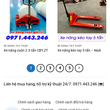
XE NÂNG TAY THẤP
XE NÂNG TAY THẤP
Xe nâng cuộn 2.5 tấn CBY.ZT
Xe nâng kéo tay 5 tấn – Niuli
1
2
3
4
5
Liên hệ mua hàng, hỗ trợ kỹ thuật 24/7: 0971.443.246 (☎️)
Chính sách giao hàng
Chính sách đổi/trả hàng