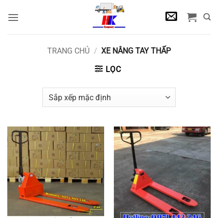
Bỏ
qua
nội
dung
TRANG CHỦ
/
XE NÂNG TAY THẤP
LỌC