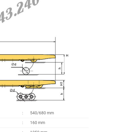
:
540/680 mm
:
160 mm