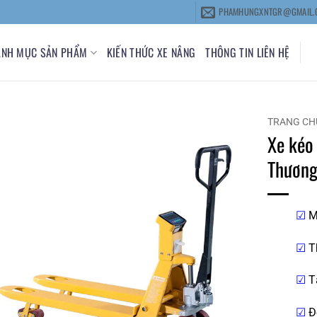
PHAMHUNGXNTGR@GMAIL.
ANH MỤC SẢN PHẨM
KIẾN THỨC XE NÂNG
THÔNG TIN LIÊN HỆ
TRANG CH
Xe kéo 
Thương
☑
M
☑
T
☑
Tả
☑
Độ