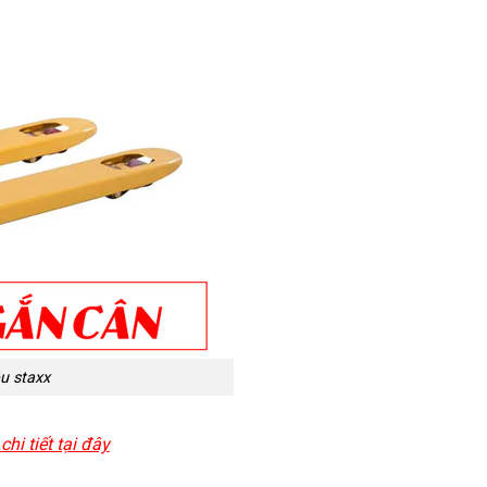
u staxx
hi tiết tại đây