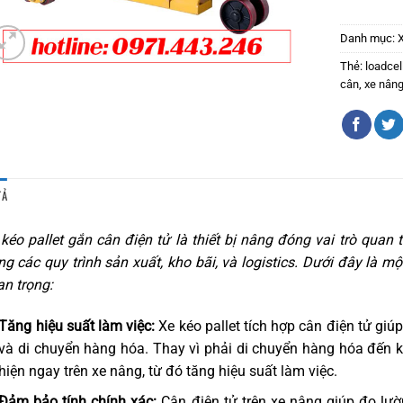
Danh mục:
Thẻ:
loadcel
cân
,
xe nâng
TẢ
kéo pallet gắn cân điện tử là thiết bị nâng đóng vai trò quan 
ng các quy trình sản xuất, kho bãi, và logistics. Dưới đây là m
n trọng:
Tăng hiệu suất làm việc:
Xe kéo pallet tích hợp cân điện tử giú
và di chuyển hàng hóa. Thay vì phải di chuyển hàng hóa đến kh
hiện ngay trên xe nâng, từ đó tăng hiệu suất làm việc.
Đảm bảo tính chính xác:
Cân điện tử trên xe nâng giúp đo lườ