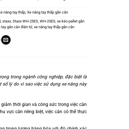
Xe nâng tay thấp
,
Xe nâng tay thấp gắn cân
l
,
staxx
,
Staxx WH-25ES
,
WH-25ES
,
xe kéo pallet gắn
 tay gắn cân điện tử
,
xe nâng tay thấp gắn cân
trọng trong ngành công nghiệp, đặc biệt là
ột số lý do vì sao việc sử dụng xe nâng này
p giảm thời gian và công sức trong việc cân
u vực cân riêng biệt, việc cân có thể thực
ng trọng lượng hàng hóa với độ chính xác