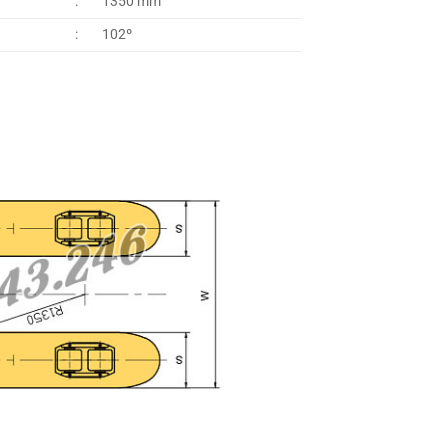
:
1350 mm
:
102º