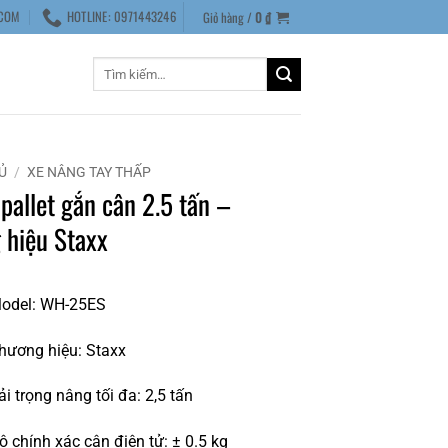
COM
HOTLINE: 0971443246
Giỏ hàng /
0
₫
Tìm
kiếm:
Ủ
/
XE NÂNG TAY THẤP
pallet gắn cân 2.5 tấn –
 hiệu Staxx
odel: WH-25ES
hương hiệu: Staxx
i trọng nâng tối đa: 2,5 tấn
 chính xác cân điện tử: ± 0.5 kg