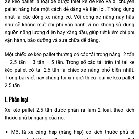
Xe kéo pallet là loại xe được thiết kế để kéo và di chuyển
pallet hàng hóa một cách dễ dàng và tiện lợi. Thông dụng
nhất là các dòng xe nâng cơ. Với dòng xe nâng này hầu
như sẽ không mất chi phí vận hành vì nó không sử dụng
nguồn năng lượng điện hay xăng dầu, giúp tiết kiệm chi phí
vận hành, bảo dưỡng và sửa chữa dễ dàng.
Một chiếc xe kéo pallet thường có các tải trọng nâng: 2 tấn
– 2.5 tấn – 3 tấn – 5 tấn. Trong số các tải trên thì tải xe
kéo pallet có tải 2,5 tấn là chiếc xe nâng phổ biến nhất.
Trong bài viết này chúng tôi xin giới thiệu loại xe kéo pallet
2.5 tấn
I. Phân loại
Xe kéo pallet 2.5 tấn được phân ra làm 2 loại, theo kích
thước phủ bì ngang của nó.
Một là xe càng hep (háng hẹp) có kích thước phủ bì