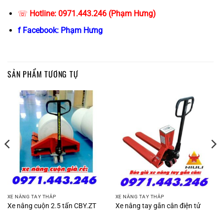
☏
Hotline: 0971.443.246 (Phạm Hưng)
f Facebook: Phạm Hưng
SẢN PHẨM TƯƠNG TỰ
XE NÂNG TAY THẤP
XE NÂNG TAY THẤP
Xe nâng cuộn 2.5 tấn CBY.ZT
Xe nâng tay gắn cân điện tử