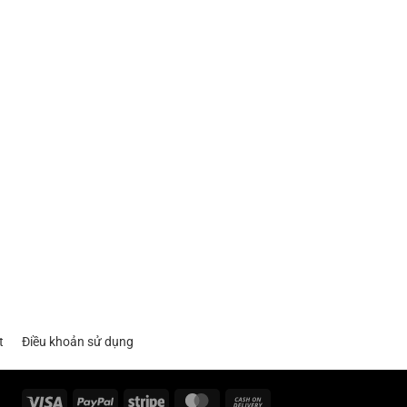
t
Điều khoản sử dụng
Visa
PayPal
Stripe
MasterCard
Cash