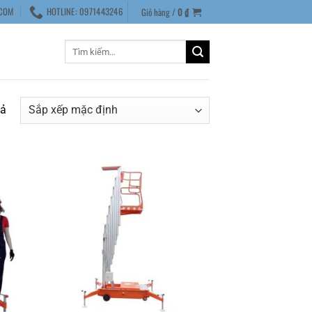
COM
HOTLINE: 0971443246
Giỏ hàng /
0
₫
Tìm
kiếm:
uả