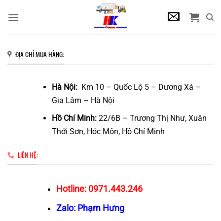
Bỏ
qua
nội
dung
ĐỊA CHỈ MUA HÀNG:
Hà Nội:
Km 10 – Quốc Lộ 5 – Dương Xá –
Gia Lâm – Hà Nội
Hồ Chí Minh:
22/6B – Trương Thị Như, Xuân
Thới Sơn, Hóc Môn, Hồ Chí Minh
LIÊN HỆ:
Hotline: 0971.443.246
Zalo: Phạm Hưng