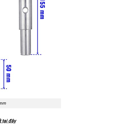
 mm
t tại đây