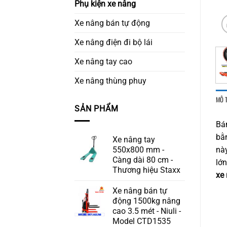
Phụ kiện xe nâng
Xe nâng bán tự động
Xe nâng điện đi bộ lái
Xe nâng tay cao
Xe nâng thùng phuy
MÔ 
SẢN PHẨM
Bá
bằ
Xe nâng tay
550x800 mm -
này
Càng dài 80 cm -
lớn
Thương hiệu Staxx
xe 
Xe nâng bán tự
động 1500kg nâng
cao 3.5 mét - Niuli -
Model CTD1535