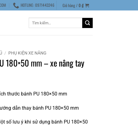
COM
HOTLINE: 0971443246
Giỏ hàng /
0
₫
Tìm
kiếm:
Ủ
/
PHỤ KIỆN XE NÂNG
U 180×50 mm – xe nâng tay
ích thước bánh PU 180×50 mm
ướng dẫn thay bánh PU 180×50 mm
t số lưu ý khi sử dụng bánh PU 180×50