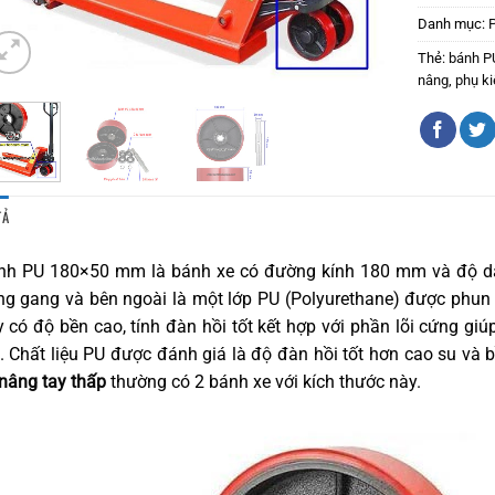
Danh mục:
Thẻ:
bánh P
nâng
,
phụ ki
TẢ
nh PU 180×50 mm là bánh xe có đường kính 180 mm và độ dày
ng gang và bên ngoài là một lớp PU (P
olyurethane
) được phun 
 có độ bền cao, tính đàn hồi tốt kết hợp với phần lõi cứng giú
. Chất liệu PU được đánh giá là độ đàn hồi tốt hơn cao su và b
nâng tay thấp
thường có 2 bánh xe với kích thước này.