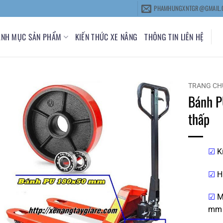
PHAMHUNGXNTGR@GMAIL.
ANH MỤC SẢN PHẨM
KIẾN THỨC XE NÂNG
THÔNG TIN LIÊN HỆ
TRANG CH
Bánh P
thấp
☑
K
☑
H
☑
Mộ
mm