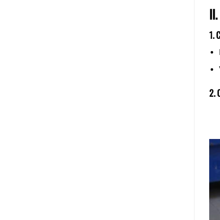
II
1. 
2. 