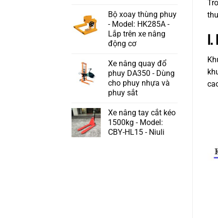
Tro
Bộ xoay thùng phuy
thu
- Model: HK285A -
Lắp trên xe nâng
I.
động cơ
Khu
Xe nâng quay đổ
khu
phuy DA350 - Dùng
cho phuy nhựa và
cao
phuy sắt
Xe nâng tay cắt kéo
1500kg - Model:
CBY-HL15 - Niuli