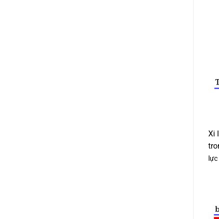
Xi 
tro
lực