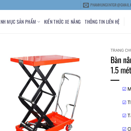
PHAMHUNGXNTGR@GMAIL.
ANH MỤC SẢN PHẨM
KIẾN THỨC XE NÂNG
THÔNG TIN LIÊN HỆ
TRANG CH
Bàn nâ
1.5 mét
☑
M
☑
Th
☑
Tả
☑
C