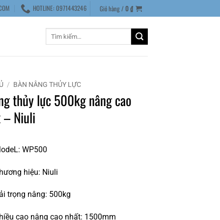
COM
HOTLINE: 0971443246
Giỏ hàng /
0
₫
Tìm
kiếm:
Ủ
/
BÀN NÂNG THỦY LỰC
ng thủy lực 500kg nâng cao
 – Niuli
odeL: WP500
ương hiệu: Niuli
i trọng nâng: 500kg
hiều cao nâng cao nhất: 1500mm