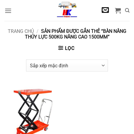
Bỏ
qua
nội
dung
TRANG CHỦ
/
SẢN PHẨM ĐƯỢC GẮN THẺ “BÀN NÂNG
THỦY LỰC 500KG NÂNG CAO 1500MM”
LỌC