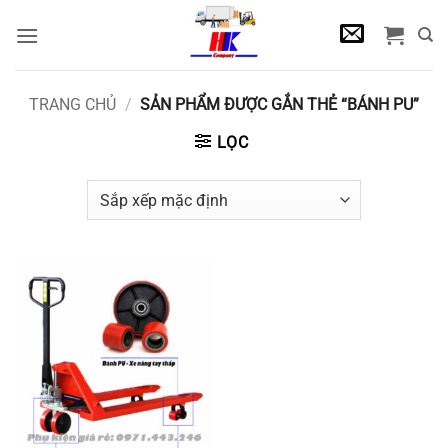
Bỏ
qua
nội
dung
TRANG CHỦ
/
SẢN PHẨM ĐƯỢC GẮN THẺ “BÁNH PU”
LỌC