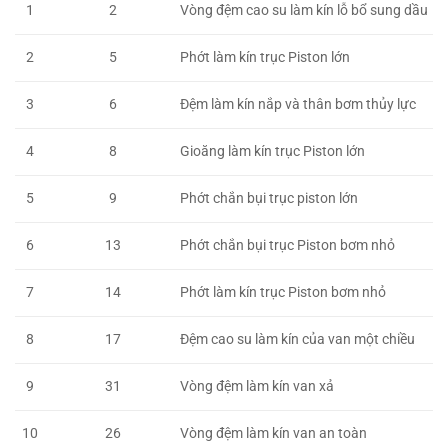
Vòng đệm cao su làm kín lỗ bổ sung dầu
1
2
Phớt làm kín trục Piston lớn
2
5
Đệm làm kín nắp và thân bơm thủy lực
3
6
Gioăng làm kín trục Piston lớn
4
8
Phớt chắn bụi trục piston lớn
5
9
Phớt chắn bụi trục Piston bơm nhỏ
6
13
Phớt làm kín trục Piston bơm nhỏ
7
14
Đệm cao su làm kín của van một chiều
8
17
Vòng đệm làm kín van xả
9
31
Vòng đệm làm kín van an toàn
10
26