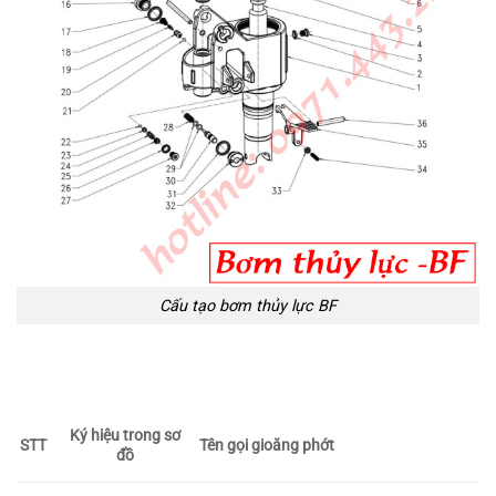
Cấu tạo bơm thủy lực BF
Ký hiệu trong sơ
STT
Tên gọi gioăng phớt
đồ