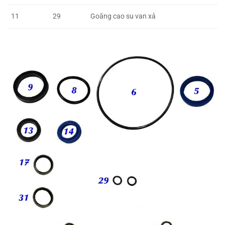
Goăng cao su van xả
11
29