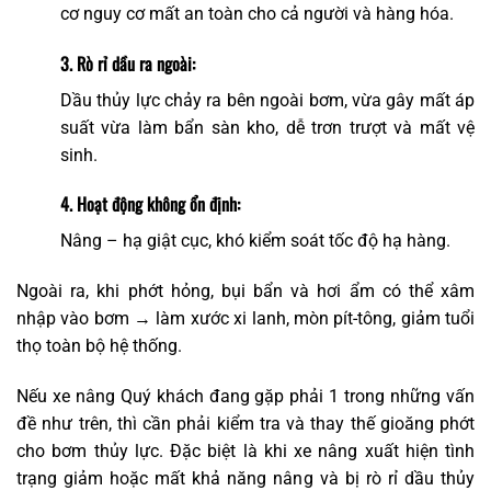
cơ nguy cơ mất an toàn cho cả người và hàng hóa.
3. Rò rỉ dầu ra ngoài:
Dầu thủy lực chảy ra bên ngoài bơm, vừa gây mất áp
suất vừa làm bẩn sàn kho, dễ trơn trượt và mất vệ
sinh.
4. Hoạt động không ổn định:
Nâng – hạ giật cục, khó kiểm soát tốc độ hạ hàng.
Ngoài ra, khi phớt hỏng, bụi bẩn và hơi ẩm có thể xâm
nhập vào bơm → làm xước xi lanh, mòn pít-tông, giảm tuổi
thọ toàn bộ hệ thống.
Nếu xe nâng Quý khách đang gặp phải 1 trong những vấn
đề như trên, thì cần phải kiểm tra và thay thế gioăng phớt
cho bơm thủy lực. Đặc biệt là khi xe nâng xuất hiện tình
trạng giảm hoặc mất khả năng nâng và bị rò rỉ dầu thủy