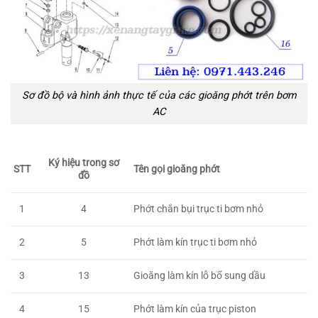
Sơ đồ bộ và hình ảnh thực tế của các gioăng phớt trên bơm
AC
Ký hiệu trong sơ
Tên gọi gioăng phớt
STT
đồ
Phớt chắn bụi trục ti bơm nhỏ
1
4
Phớt làm kín trục ti bơm nhỏ
2
5
Gioăng làm kín lỗ bổ sung dầu
3
13
Phớt làm kín của trục piston
4
15