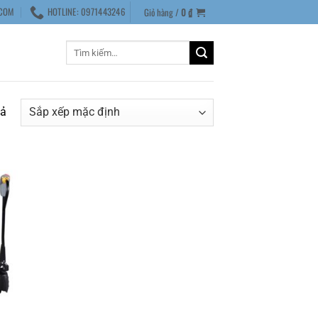
COM
HOTLINE: 0971443246
Giỏ hàng /
0
₫
Tìm
kiếm:
uả