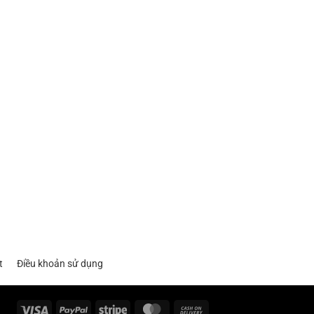
t
Điều khoản sử dụng
Visa
PayPal
Stripe
MasterCard
Cash