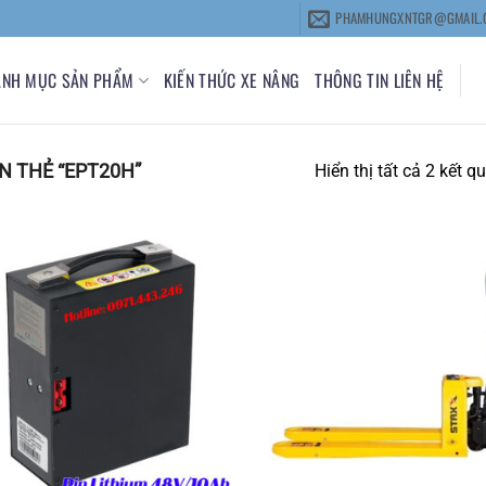
PHAMHUNGXNTGR@GMAIL.
ANH MỤC SẢN PHẨM
KIẾN THỨC XE NÂNG
THÔNG TIN LIÊN HỆ
 THẺ “EPT20H”
Hiển thị tất cả 2 kết q