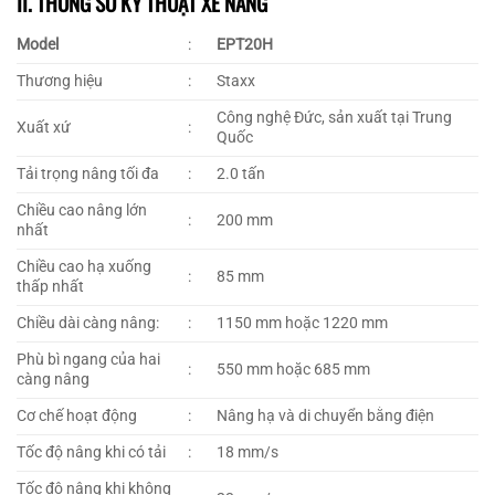
II. THÔNG SỐ KỸ THUẬT XE NÂNG
Model
:
EPT20H
Thương hiệu
:
Staxx
Công nghệ Đức, sản xuất tại Trung
Xuất xứ
:
Quốc
Tải trọng nâng tối đa
:
2.0 tấn
Chiều cao nâng lớn
:
200 mm
nhất
Chiều cao hạ xuống
:
85 mm
thấp nhất
Chiều dài càng nâng:
:
1150 mm hoặc 1220 mm
Phù bì ngang của hai
:
550 mm hoặc 685 mm
càng nâng
Cơ chế hoạt động
:
Nâng hạ và di chuyển bằng điện
Tốc độ nâng khi có tải
:
18 mm/s
Tốc độ nâng khi không