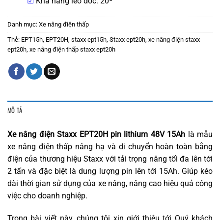
☑
Khả năng leo dốc: 20º
Danh mục:
Xe nâng điện thấp
Thẻ:
EPT15h
,
EPT20H
,
staxx ept15h
,
Staxx ept20h
,
xe nâng điện staxx
ept20h
,
xe nâng điện thấp staxx ept20h
MÔ TẢ
Xe nâng điện Staxx EPT20H pin lithium 48V 15Ah
là mẫu
xe nâng điện thấp nâng hạ và di chuyển hoàn toàn bằng
điện của thương hiệu Staxx với tải trọng nâng tối đa lên tới
2 tấn và đặc biệt là dung lượng pin lên tới 15Ah. Giúp kéo
dài thời gian sử dụng của xe nâng, nâng cao hiệu quả công
việc cho doanh nghiệp.
Trong bài viết này, chúng tôi xin giới thiệu tới Quý khách