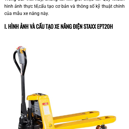
hình ảnh thực tế,cấu tạo cơ bản và thông số kỹ thuật chính
của mẫu xe nâng này.
I. HÌNH ẢNH VÀ CẤU TẠO XE NÂNG ĐIỆN STAXX EPT20H