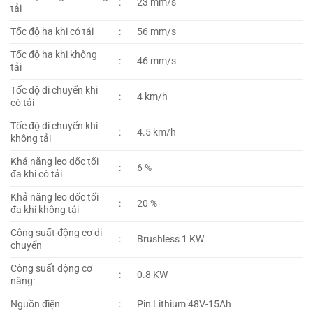
:
23 mm/s
tải
Tốc độ hạ khi có tải
:
56 mm/s
Tốc độ hạ khi không
:
46 mm/s
tải
Tốc độ di chuyển khi
:
4 km/h
có tải
Tốc độ di chuyển khi
:
4.5 km/h
không tải
Khả năng leo dốc tối
:
6 %
đa khi có tải
Khả năng leo dốc tối
:
20 %
đa khi không tải
Công suất động cơ di
:
Brushless 1 KW
chuyển
Công suất động cơ
:
0.8 KW
nâng:
Nguồn điện
:
Pin Lithium 48V-15Ah