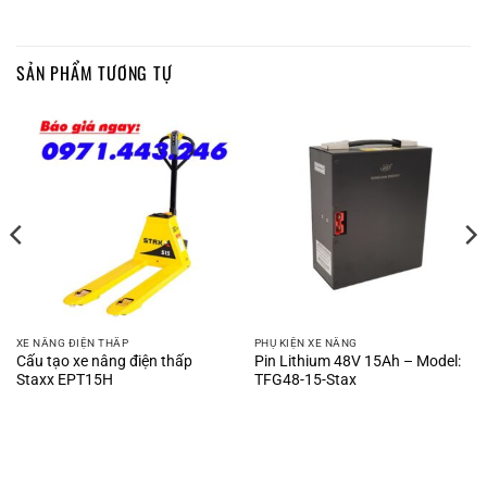
SẢN PHẨM TƯƠNG TỰ
XE NÂNG ĐIỆN THẤP
PHỤ KIỆN XE NÂNG
Cấu tạo xe nâng điện thấp
Pin Lithium 48V 15Ah – Model:
Staxx EPT15H
TFG48-15-Stax