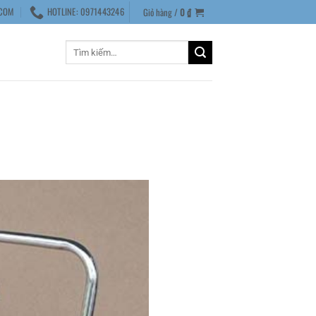
COM
HOTLINE: 0971443246
Giỏ hàng /
0
₫
Tìm
kiếm: