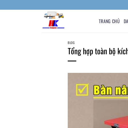
Bỏ
qua
nội
TRANG CHỦ
D
dung
BLOG
Tổng hợp toàn bộ kíc