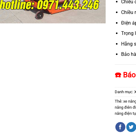
Chiều 
Chiều 
Điện á
Trọng 
Hãng s
Bảo hà
☎️ Báo
Danh mục:
X
Thẻ:
xe nâng
nâng điên đi
nâng điện t