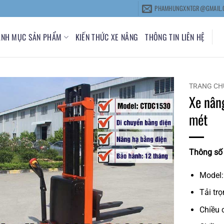
PHAMHUNGXNTGR@GMAIL.
ANH MỤC SẢN PHẨM
KIẾN THỨC XE NÂNG
THÔNG TIN LIÊN HỆ
TRANG CH
Xe nâng
mét
Thông số 
Model
Tải tr
Chiều 