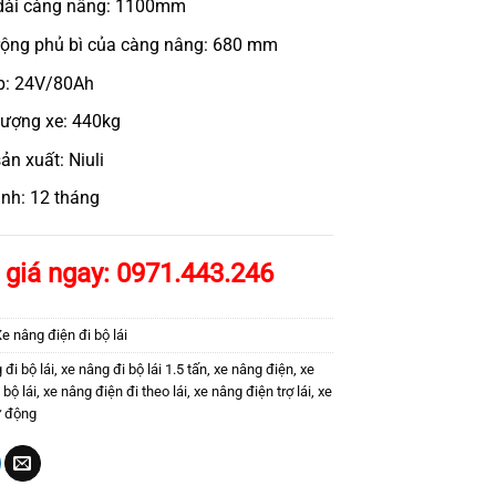
dài càng nâng: 1100mm
rộng phủ bì của càng nâng: 680 mm
p: 24V/80Ah
lượng xe: 440kg
ản xuất: Niuli
nh: 12 tháng
 giá ngay: 0971.443.246
e nâng điện đi bộ lái
 đi bộ lái
,
xe nâng đi bộ lái 1.5 tấn
,
xe nâng điện
,
xe
 bộ lái
,
xe nâng điện đi theo lái
,
xe nâng điện trợ lái
,
xe
ự động