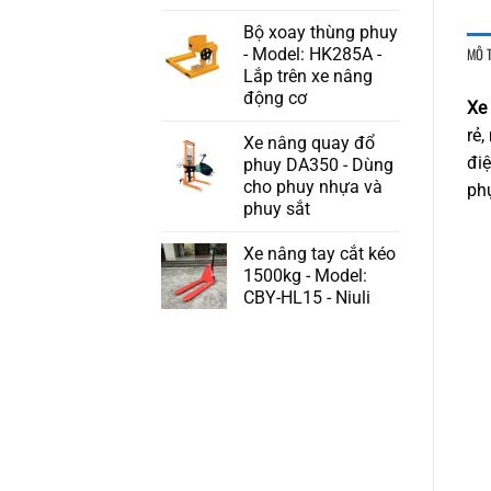
Bộ xoay thùng phuy
MÔ 
- Model: HK285A -
Lắp trên xe nâng
động cơ
Xe 
rẻ,
Xe nâng quay đổ
đi
phuy DA350 - Dùng
cho phuy nhựa và
phụ
phuy sắt
Xe nâng tay cắt kéo
1500kg - Model:
CBY-HL15 - Niuli