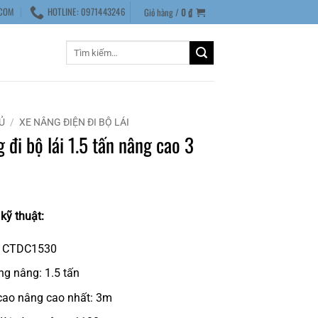
COM
HOTLINE: 0971443246
Giỏ hàng /
0
₫
Tìm
kiếm:
Ủ
/
XE NÂNG ĐIỆN ĐI BỘ LÁI
 đi bộ lái 1.5 tấn nâng cao 3
kỹ thuật:
: CTDC1530
ọng nâng: 1.5 tấn
cao nâng cao nhất: 3m