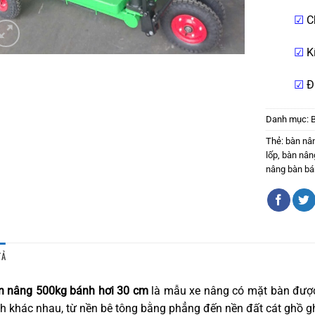
☑
C
☑
K
☑
Đ
Danh mục:
Thẻ:
bàn nâ
lốp
,
bàn nân
nâng bàn bá
TẢ
n nâng 500kg bánh hơi 30 cm
là mẫu xe nâng có mặt bàn được 
h khác nhau, từ nền bê tông bằng phẳng đến nền đất cát ghồ g