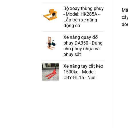
Bộ xoay thùng phuy
Mẫu
- Model: HK285A -
câ
Lắp trên xe nâng
dò
động cơ
Xe nâng quay đổ
phuy DA350 - Dùng
cho phuy nhựa và
phuy sắt
Xe nâng tay cắt kéo
1500kg - Model:
CBY-HL15 - Niuli