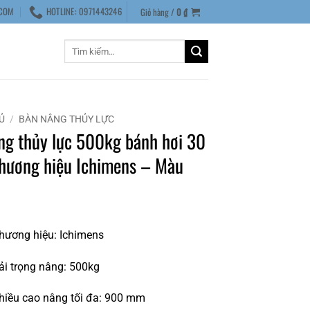
COM
HOTLINE: 0971443246
Giỏ hàng /
0
₫
Tìm
kiếm:
Ủ
/
BÀN NÂNG THỦY LỰC
ng thủy lực 500kg bánh hơi 30
hương hiệu Ichimens – Màu
hương hiệu: Ichimens
ải trọng nâng: 500kg
hiều cao nâng tối đa: 900 mm