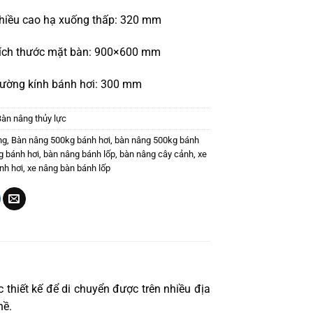
hiều cao hạ xuống thấp: 320 mm
ích thước mặt bàn: 900×600 mm
ường kính bánh hơi
: 300 mm
Bàn nâng thủy lực
ng
,
Bàn nâng 500kg bánh hơi
,
bàn nâng 500kg bánh
g bánh hơi
,
bàn nâng bánh lốp
,
bàn nâng cây cảnh
,
xe
nh hơi
,
xe nâng bàn bánh lốp
thiết kế để di chuyển được trên nhiều địa
hề.