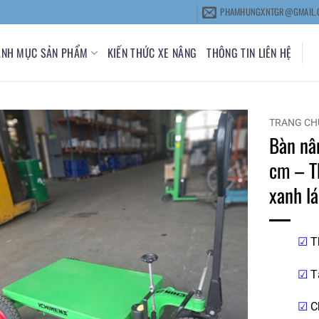
PHAMHUNGXNTGR@GMAIL.
ANH MỤC SẢN PHẨM
KIẾN THỨC XE NÂNG
THÔNG TIN LIÊN HỆ
TRANG CH
Bàn nâ
cm – T
xanh lá
☑
T
☑
T
☑
C