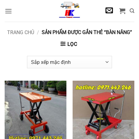
Bỏ
qua
nội
dung
TRANG CHỦ
/
SẢN PHẨM ĐƯỢC GẮN THẺ “BÀN NÂNG”
LỌC