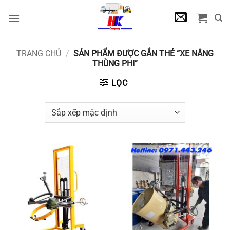
Bỏ
qua
nội
dung
TRANG CHỦ
/
SẢN PHẨM ĐƯỢC GẮN THẺ “XE NÂNG
THÙNG PHI”
LỌC