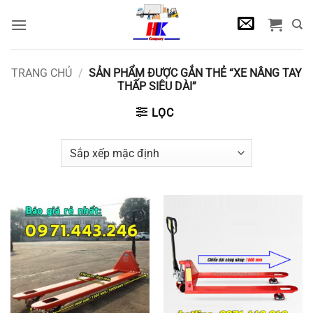
Bỏ
qua
nội
dung
TRANG CHỦ
/
SẢN PHẨM ĐƯỢC GẮN THẺ “XE NÂNG TAY
THẤP SIÊU DÀI”
LỌC