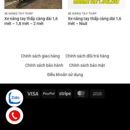
XE NÂNG TAY THẤP
XE NÂNG TAY THẤP
Xe nâng tay thấp càng dài 1,6
Xe nâng tay thấp càng dài 1,6
mét – 1,8 mét – 2 mét
mét – Niuli
Chính sách giao hàng
Chính sách đổi/trả hàng
Chính sách bảo hành
Chính sách bảo mật
Điều khoản sử dụng
Visa
PayPal
Stripe
MasterCard
Cash
On
Delivery