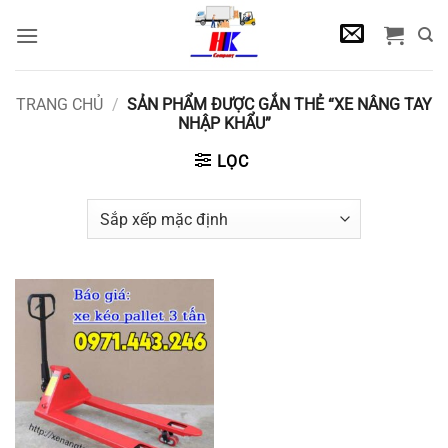
Bỏ
qua
nội
dung
TRANG CHỦ
/
SẢN PHẨM ĐƯỢC GẮN THẺ “XE NÂNG TAY
NHẬP KHẨU”
LỌC