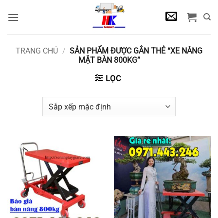
Bỏ
qua
nội
dung
TRANG CHỦ
/
SẢN PHẨM ĐƯỢC GẮN THẺ “XE NÂNG
MẶT BÀN 800KG”
LỌC