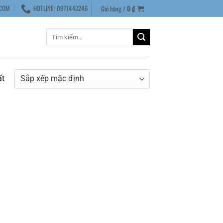
COM
HOTLINE: 0971443246
Giỏ hàng /
0
₫
Tìm
kiếm:
ất