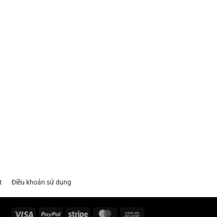
t
Điều khoản sử dụng
Visa
PayPal
Stripe
MasterCard
Cash