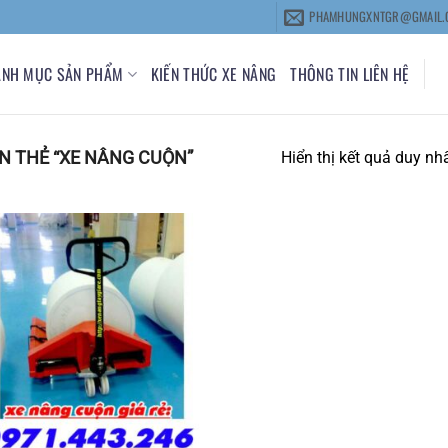
PHAMHUNGXNTGR@GMAIL.
ANH MỤC SẢN PHẨM
KIẾN THỨC XE NÂNG
THÔNG TIN LIÊN HỆ
 THẺ “XE NÂNG CUỘN”
Hiển thị kết quả duy nh