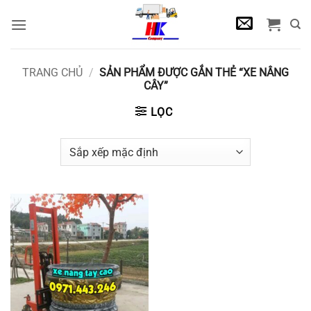
Bỏ
qua
nội
dung
TRANG CHỦ
/
SẢN PHẨM ĐƯỢC GẮN THẺ “XE NÂNG
CÂY”
LỌC