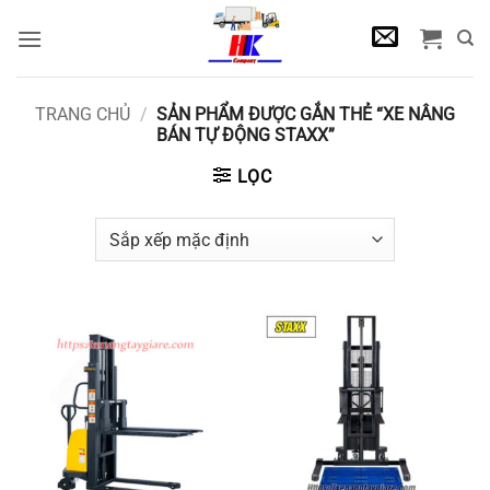
Bỏ
qua
nội
dung
TRANG CHỦ
/
SẢN PHẨM ĐƯỢC GẮN THẺ “XE NÂNG
BÁN TỰ ĐỘNG STAXX”
LỌC