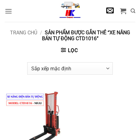
Bỏ
qua
nội
dung
TRANG CHỦ
/
SẢN PHẨM ĐƯỢC GẮN THẺ “XE NÂNG
BÁN TỰ ĐỘNG CTD1016”
LỌC