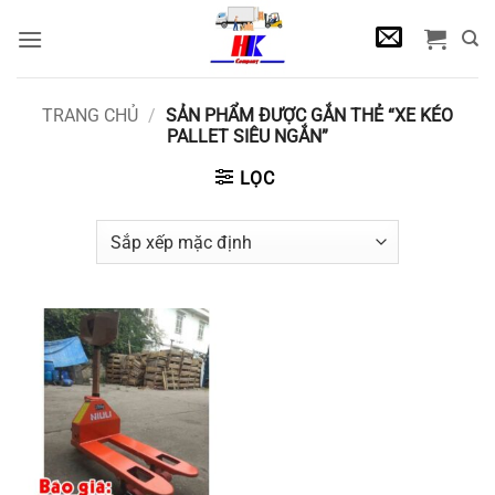
Bỏ
qua
nội
dung
TRANG CHỦ
/
SẢN PHẨM ĐƯỢC GẮN THẺ “XE KÉO
PALLET SIÊU NGẮN”
LỌC