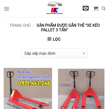
Bỏ
qua
nội
dung
TRANG CHỦ
/
SẢN PHẨM ĐƯỢC GẮN THẺ “XE KÉO
PALLET 3 TẤN”
LỌC