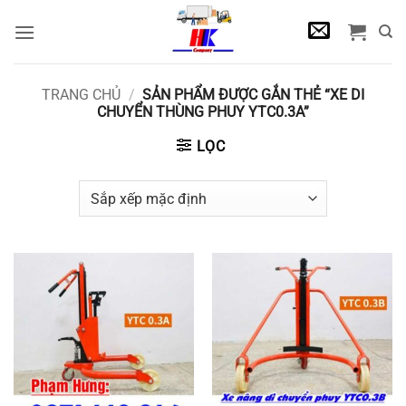
Bỏ
qua
nội
dung
TRANG CHỦ
/
SẢN PHẨM ĐƯỢC GẮN THẺ “XE DI
CHUYỂN THÙNG PHUY YTC0.3A”
LỌC