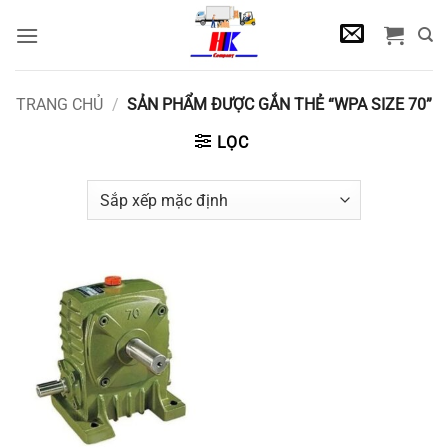
Bỏ
qua
nội
dung
TRANG CHỦ
/
SẢN PHẨM ĐƯỢC GẮN THẺ “WPA SIZE 70”
LỌC