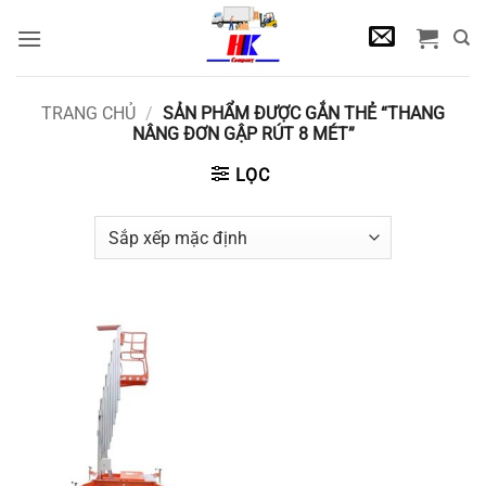
Bỏ
qua
nội
dung
TRANG CHỦ
/
SẢN PHẨM ĐƯỢC GẮN THẺ “THANG
NÂNG ĐƠN GẬP RÚT 8 MÉT”
LỌC