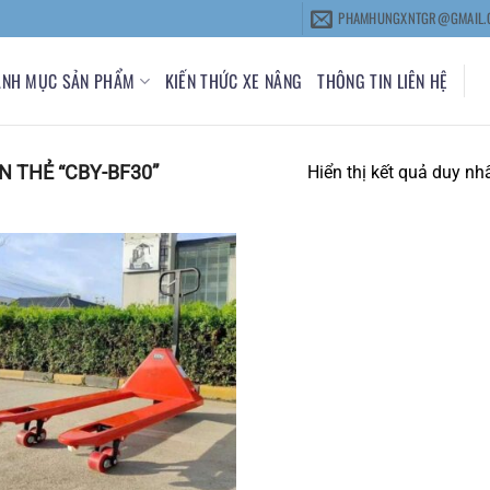
PHAMHUNGXNTGR@GMAIL.
ANH MỤC SẢN PHẨM
KIẾN THỨC XE NÂNG
THÔNG TIN LIÊN HỆ
 THẺ “CBY-BF30”
Hiển thị kết quả duy nh