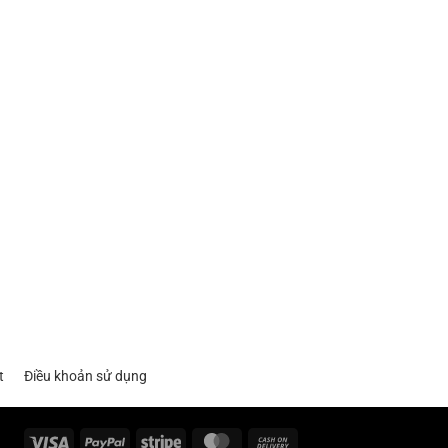
t
Điều khoản sử dụng
Visa
PayPal
Stripe
MasterCard
Cash