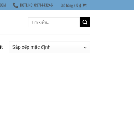
COM
HOTLINE: 0971443246
Giỏ hàng /
0
₫
Tìm
kiếm:
ất