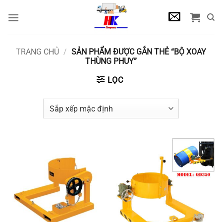
Bỏ
qua
nội
dung
TRANG CHỦ
/
SẢN PHẨM ĐƯỢC GẮN THẺ “BỘ XOAY
THÙNG PHUY”
LỌC