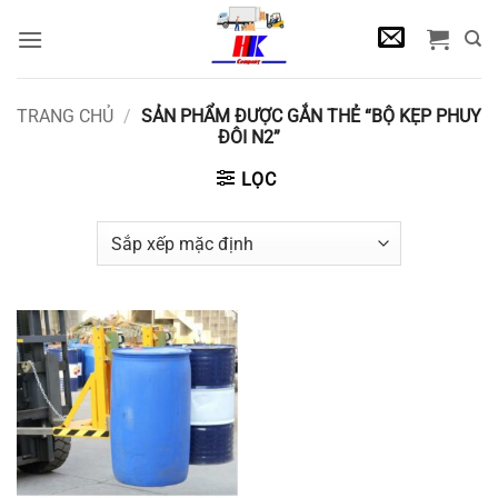
Bỏ
qua
nội
dung
TRANG CHỦ
/
SẢN PHẨM ĐƯỢC GẮN THẺ “BỘ KẸP PHUY
ĐÔI N2”
LỌC