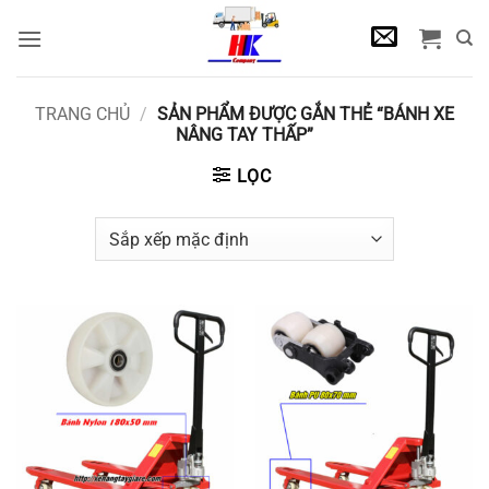
Bỏ
qua
nội
dung
TRANG CHỦ
/
SẢN PHẨM ĐƯỢC GẮN THẺ “BÁNH XE
NÂNG TAY THẤP”
LỌC