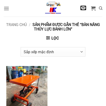
Bỏ
qua
nội
dung
TRANG CHỦ
/
SẢN PHẨM ĐƯỢC GẮN THẺ “BÀN NÂNG
THỦY LỰC BÁNH LỚN”
LỌC