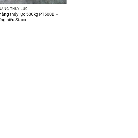
NÂNG THỦY LỰC
nâng thủy lực 500kg PT500B –
ng hiệu Staxx