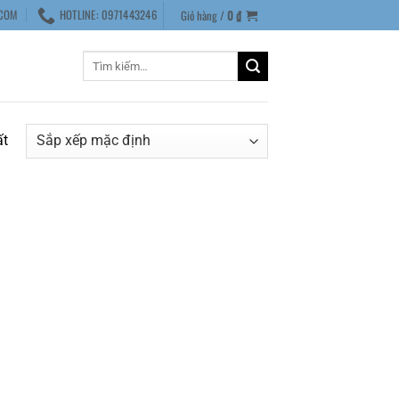
COM
HOTLINE: 0971443246
Giỏ hàng /
0
₫
Tìm
kiếm:
ất