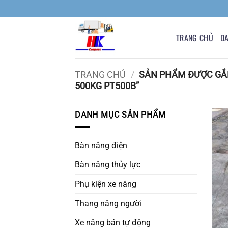
Bỏ
qua
nội
TRANG CHỦ
D
dung
TRANG CHỦ
/
SẢN PHẨM ĐƯỢC GẮN
500KG PT500B”
DANH MỤC SẢN PHẨM
Bàn nâng điện
Bàn nâng thủy lực
Phụ kiện xe nâng
Thang nâng người
Xe nâng bán tự động