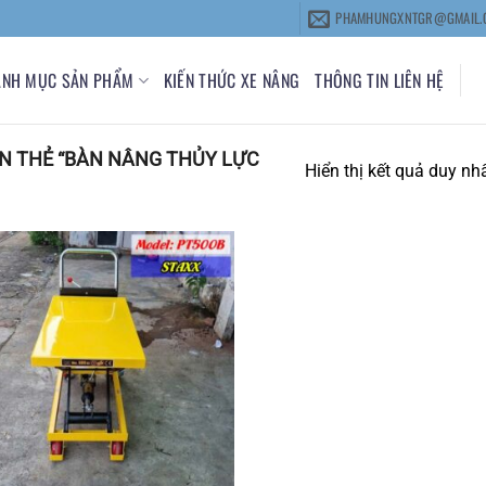
PHAMHUNGXNTGR@GMAIL.
ANH MỤC SẢN PHẨM
KIẾN THỨC XE NÂNG
THÔNG TIN LIÊN HỆ
 THẺ “BÀN NÂNG THỦY LỰC
Hiển thị kết quả duy nh