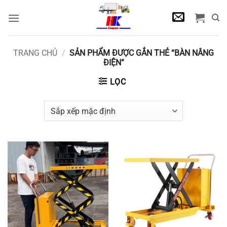
Bỏ
qua
nội
dung
TRANG CHỦ
/
SẢN PHẨM ĐƯỢC GẮN THẺ “BÀN NÂNG
ĐIỆN”
LỌC