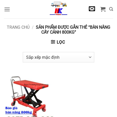
Bỏ
qua
nội
dung
TRANG CHỦ
/
SẢN PHẨM ĐƯỢC GẮN THẺ “BÀN NÂNG
CÂY CẢNH 800KG”
LỌC