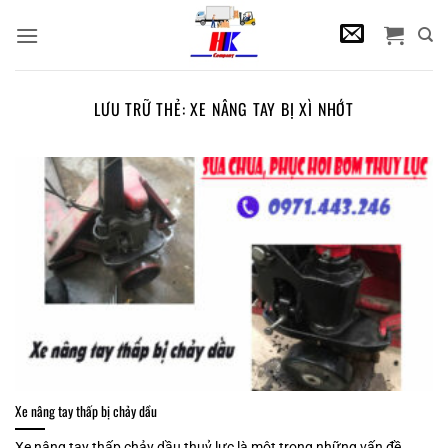
Bỏ
qua
nội
dung
LƯU TRỮ THẺ:
XE NÂNG TAY BỊ XÌ NHỚT
Xe nâng tay thấp bị chảy dầu
Xe nâng tay thấp chảy dầu thuỷ lực là một trong những vấn đề