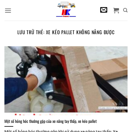
Bỏ
qua
nội
dung
LƯU TRỮ THẺ:
XE KÉO PALLET KHÔNG NÂNG ĐƯỢC
Một số hỏng hóc thường gặp của xe nâng tay thấp, xe kéo pallet
Một số hỏng hóc thường gặp khi sử dụng xe nâng tay thấp: Xe