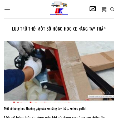
Bỏ
qua
nội
dung
LƯU TRỮ THẺ:
MỘT SỐ HỎNG HÓC XE NÂNG TAY THẤP
Một số hỏng hóc thường gặp của xe nâng tay thấp, xe kéo pallet
Một số hỏng hóc thường gặp khi sử dụng xe nâng tay thấp: Xe