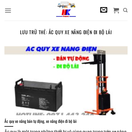
Bỏ
qua
nội
dung
LƯU TRỮ THẺ:
ẮC QUY XE NÂNG ĐIỆN ĐI BỘ LÁI
Ắc quy xe nâng bán tự động, xe nâng điện đi bộ lái
Ắc quy là một trong những thiết bị vô cùng quan trọng trên xe nâng