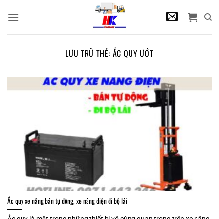
Bỏ
qua
nội
dung
LƯU TRỮ THẺ:
ẮC QUY ƯỚT
Ắc quy xe nâng bán tự động, xe nâng điện đi bộ lái
Ắc quy là một trong những thiết bị vô cùng quan trọng trên xe nâng