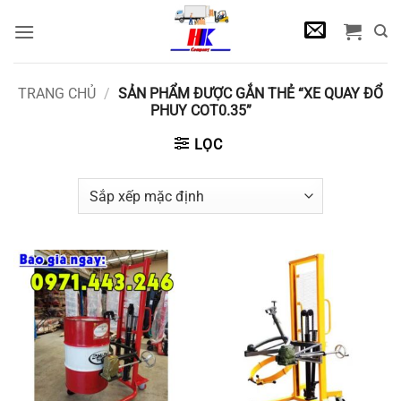
Bỏ
qua
nội
dung
TRANG CHỦ
/
SẢN PHẨM ĐƯỢC GẮN THẺ “XE QUAY ĐỔ
PHUY COT0.35”
LỌC