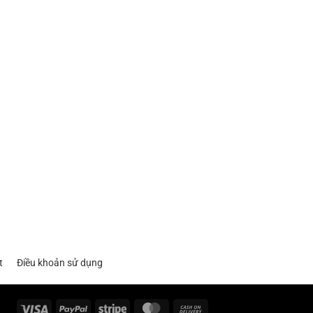
t
Điều khoản sử dụng
Visa
PayPal
Stripe
MasterCard
Cash