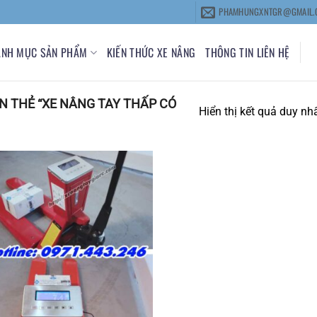
PHAMHUNGXNTGR@GMAIL.
ANH MỤC SẢN PHẨM
KIẾN THỨC XE NÂNG
THÔNG TIN LIÊN HỆ
 THẺ “XE NÂNG TAY THẤP CÓ
Hiển thị kết quả duy nh