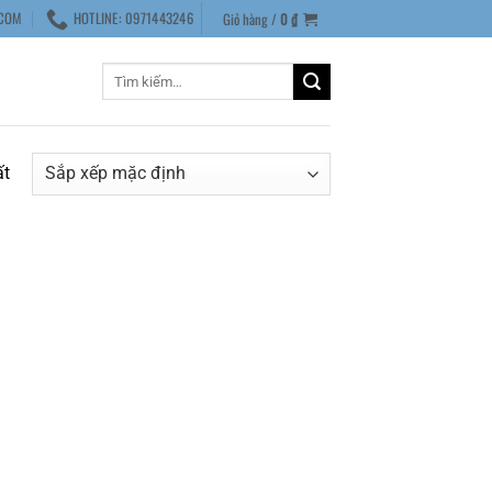
COM
HOTLINE: 0971443246
Giỏ hàng /
0
₫
Tìm
kiếm:
ất