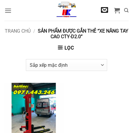
Bỏ
qua
nội
dung
TRANG CHỦ
/
SẢN PHẨM ĐƯỢC GẮN THẺ “XE NÂNG TAY
CAO CTY-D2.0”
LỌC