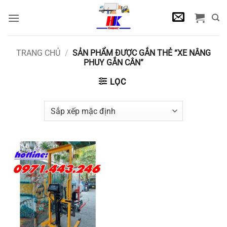
Bỏ
qua
nội
dung
TRANG CHỦ
/
SẢN PHẨM ĐƯỢC GẮN THẺ “XE NÂNG
PHUY GẮN CÂN”
LỌC